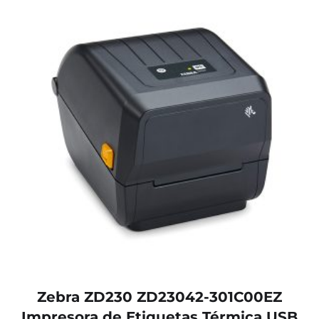
Zebra ZD230 ZD23042-301C00EZ
Impresora de Etiquetas Térmica USB