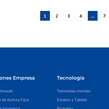
1
2
3
4
…
7
iones Empresa
Tecnología
Almacén
Terminales móviles
o de Activos Fijos
Kioskos y Tablets
e Asistencia
Biometría