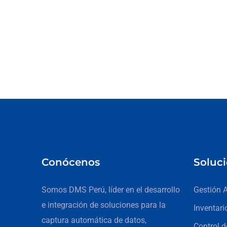
Conócenos
Soluc
Somos DMS Perú, líder en el desarrollo
Gestión 
e integración de soluciones para la
Inventari
captura automática de datos,
Control d