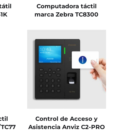
átil
Computadora táctil
1K
marca Zebra TC8300
til
Control de Acceso y
/TC77
Asistencia Anviz C2-PRO