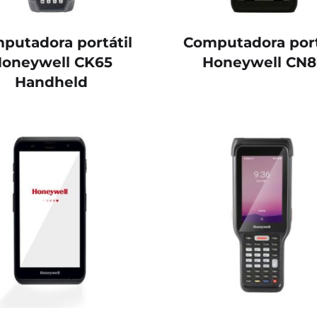
putadora portátil
Computadora port
oneywell CK65
Honeywell CN
Handheld