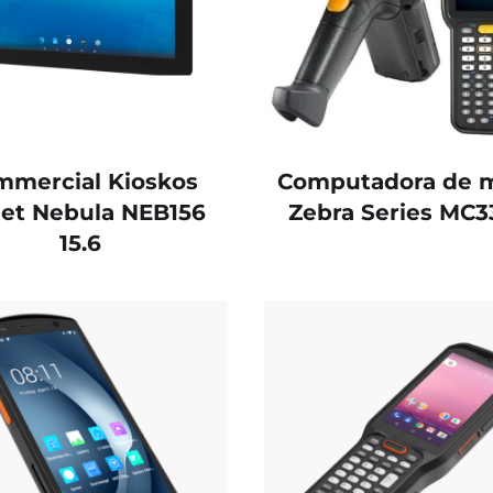
mmercial Kioskos
Computadora de 
let Nebula NEB156
Zebra Series MC
15.6