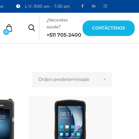
pe
L-V: 9:00 am - 7.00 pm
¿Necesitas
ayuda?
CONTÁCTENOS
0
+511 705-2400