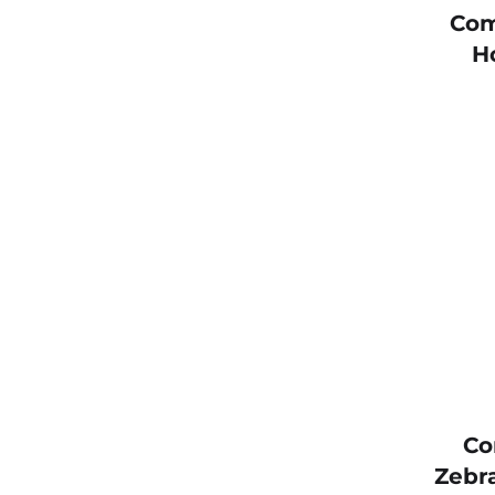
Com
H
Co
Zebr