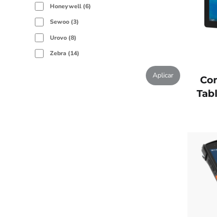
Honeywell
6
Sewoo
3
Urovo
8
Zebra
14
Aplicar
Co
Tab