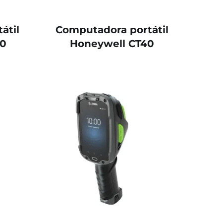
átil
Computadora portátil
80
Honeywell CT40