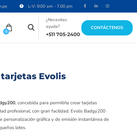
m.pe
L-V: 9:00 am - 7.00 pm
¿Necesitas
ayuda?
CONTÁCTENOS
0
+511 705-2400
tarjetas Evolis
dgy200
, concebida para permitirle crear tarjetas
lidad profesional, con gran facilidad. Evolis Badgy200
 personalización gráfica y de emisión instantánea de
queños lotes.