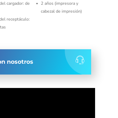
del cargador: de
2 años (impresora y
cabezal de impresión)
del receptáculo:
etas
n nosotros