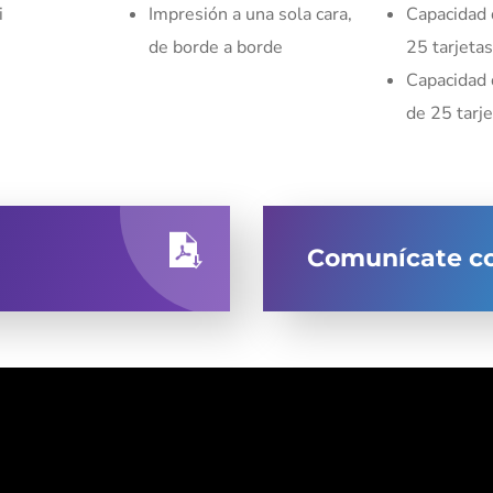
i
Impresión a una sola cara,
Capacidad 
de borde a borde
25 tarjetas
Capacidad 
de 25 tarj
Comunícate co