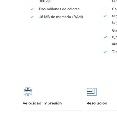
300 dpi
ta
Dos millones de colores
Ca
ta
16 MB de memoria (RAM)
ta
Gr
0,
au
Ti
Velocidad impresión
Resolución