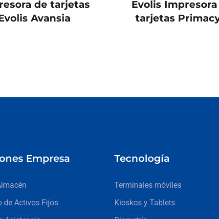
esora de tarjetas
Evolis Impresora
Evolis Avansia
tarjetas Primacy
iones Empresa
Tecnología
Almacén
Terminales móviles
o de Activos Fijos
Kioskos y Tablets