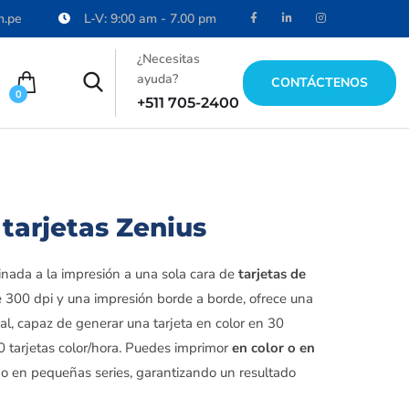
m.pe
L-V: 9:00 am - 7.00 pm
¿Necesitas
ayuda?
CONTÁCTENOS
0
+511 705-2400
tarjetas Zenius
inada a la impresión a una sola cara de
tarjetas de
e 300 dpi y una impresión borde a borde, ofrece una
al, capaz de generar una tarjeta en color en 30
tarjetas color/hora. Puedes imprimor
en color o en
 o en pequeñas series, garantizando un resultado