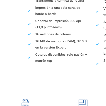
Transferencia térmica de resina
(
Impresión a una sola cara, de
V
borde a borde
t
Cabezal de impresión 300 dpi
A
(11,8 puntos/mm)
0
16 milliones de colores
M
16 MB de memoria (RAM), 32 MB
P
en la versión Expert
t
b
Colores disponibles: rojo pasión y
marrón top
S
-