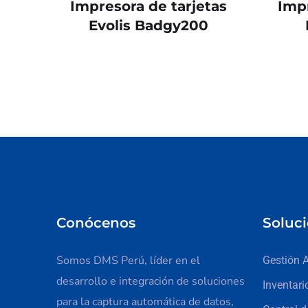
Impresora de tarjetas
Impr
Evolis Badgy200
Conócenos
Soluc
Somos DMS Perú, líder en el
Gestión 
desarrollo e integración de soluciones
Inventari
para la captura automática de datos,