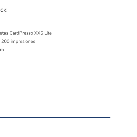
ACK:
jetas CardPresso XXS Lite
 200 impresiones
mm